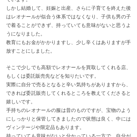
しかし結婚して、妊娠と出産、さらに子育てを終えた後
はレオナールが似合う体系ではなくなり、子供も男の子
で着ることができず、持っていても意味がないと思うよ
うになりました。
教育にもお金がかかりますし、少し辛くはありますが手
放すことにしました。
そこで少しでも高額でレオナールを買取してくれる店、
もしくは委託販売先などを知りたいです。
実際に自分で売るとなると辛い気持ちがありますから、
できれば委託販売してくれるところを教えてくださると
嬉しいです。
手持ちのレオナールの服は昔のものですが、宝物のよう
にしっかりと保管してきましたので状態は良く、中には
ヴィンテージや限定品もあります。
持っていても意味がないと分かっている一方で、自分が