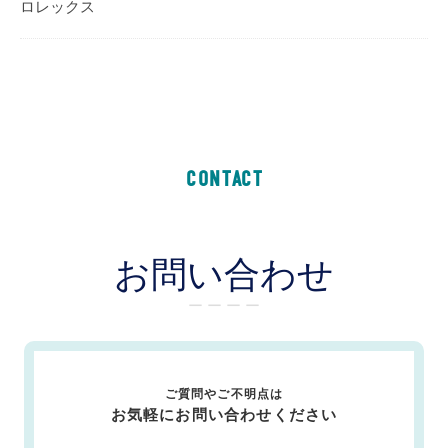
ロレックス
CONTACT
お問い合わせ
ー ー ー ー
ご質問やご不明点は
お気軽にお問い合わせください