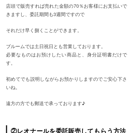
店頭で販売すれば売れた金額の70％お客様にお支払いで
きますし、委託期間も3週間ですので
それだけ早く捌くことができます。
ブルームでは土日祝日とも営業しております。
必要なものはお預けしたい商品と、身分証明書だけで
す。
初めてでも説明しながらお預かりしますのでご安心下さ
いね。
遠方の方でも郵送で承っております♪
②レオナールを委託販売してもらう方法