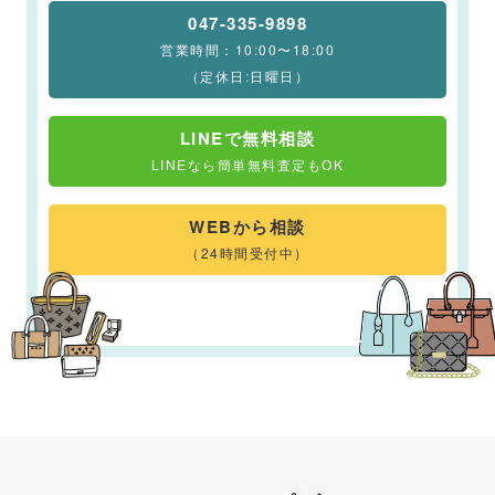
047-335-9898
営業時間：10:00〜18:00
（定休日:日曜日）
LINEで無料相談
LINEなら簡単無料査定もOK
WEBから相談
（24時間受付中）