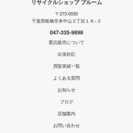
リサイクルショップ ブルーム
〒273-0035
千葉県船橋市本中山２丁目１８−３
047-335-9898
委託販売について
出張対応
買取実績一覧
よくある質問
お知らせ
ブログ
店舗案内
お問い合わせ