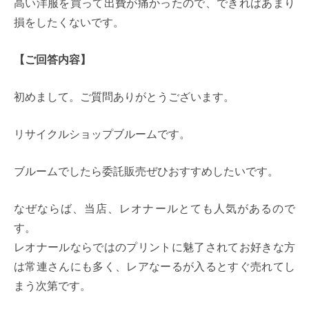
高い洋服を買って出費が痛かったので、できればあまり
損をしたくないです。
【ご回答内容】
初めまして。ご質問ありがとうございます。
リサイクルショップブルームです。
ブルームでしたら委託販売ぜひおすすめしたいです。
なぜならば、当店、レオナールとても人気があるので
す。
レオナールならではのプリントに魅了されてお好きな方
は常連さんにも多く、レアなーるが入るとすぐ売れてし
まう次第です。