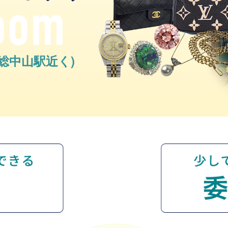
oom
下総中山駅近く)