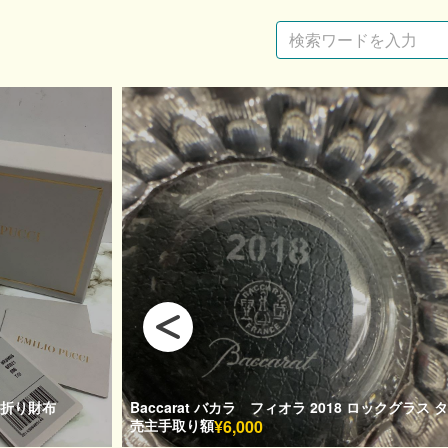
三つ折り財布
Baccarat バカラ フィオラ 2018 ロックグラス 
売主手取り額
¥6,000