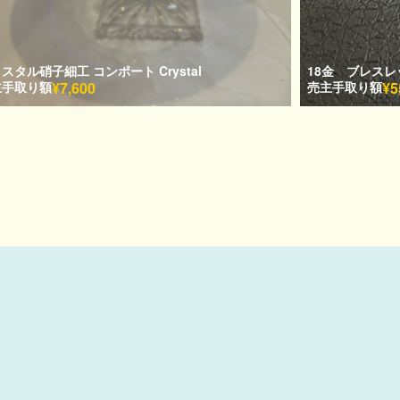
スタル硝子細工 コンポート Crystal
18金 ブレスレ
主手取り額
¥7,600
売主手取り額
¥5
ム