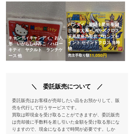
バンダイ 聖闘士星矢 聖闘
士聖衣大系 ペガサスクロス
天馬星座の聖衣 ブロンズセ
キャンディキャンディ・お人
イント セイントクロス 当時
形 いがらしゆみこ・ハロー
物
キティ ヤクルト ランチケ
11,050円
売主手取り額
ース 他
＼ 委託販売について ／
委託販売はお客様が売却したい品をお預かりして、販
売を代行して行うサービスです。
買取は即現金を受け取ることができますが、委託販売
は売却後に手数料を差し引いた金額を受け取る形にな
りますので、現金になるまで時間が必要です。しか