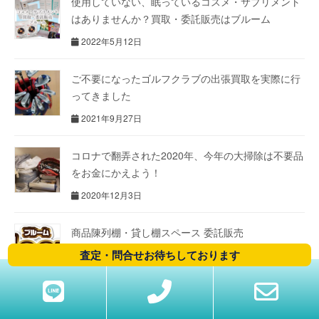
使用していない、眠っているコスメ・サプリメント
はありませんか？買取・委託販売はブルーム
2022年5月12日
ご不要になったゴルフクラブの出張買取を実際に行
ってきました
2021年9月27日
コロナで翻弄された2020年、今年の大掃除は不要品
をお金にかえよう！
2020年12月3日
商品陳列棚・貸し棚スペース 委託販売
査定・問合せお待ちしております
2020年6月1日