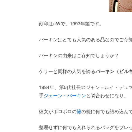
刻印は○Wで、1993年製です。
バーキンはとても人気のある品なのでご存
バーキンの由来はご存知でしょうか？
ケリーと同様の人気を誇る
バーキン（ビル
1984年、第5代社長のジャン＝ルイ・デ
手
ジェーン・バーキン
と隣合わせになり、
彼女がボロボロの
籐
の籠に何でも詰め込ん
整理せずに何でも入れられるバッグをプレ