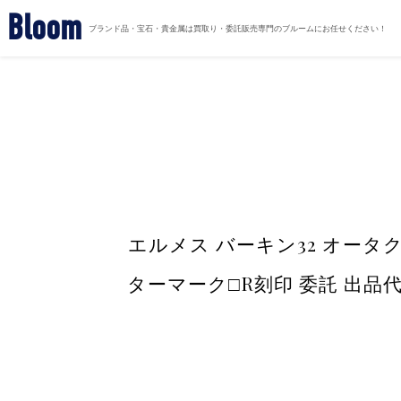
Bloom
ブランド品・宝石・貴金属は買取り・委託販売専門のブルームにお任せください！
エルメス バーキン32 オータク
ターマーク□R刻印 委託 出品