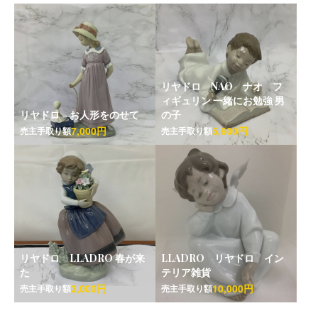
リヤドロ NAO ナオ フ
ィギュリン 一緒にお勉強 男
リヤドロ お人形をのせて
の子
7,000円
5,600円
売主手取り額
売主手取り額
リヤドロ LLADRO 春が来
LLADRO リヤドロ イン
た
テリア雑貨
3,000円
10,000円
売主手取り額
売主手取り額