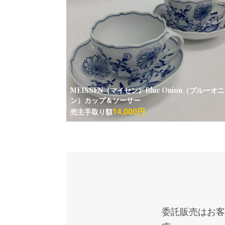
MEISSEN（マイセン）Blue Onion（ブルーオ
ン）カップ＆ソーサー
14,000円
売主手取り額
委託販売はお客
す。