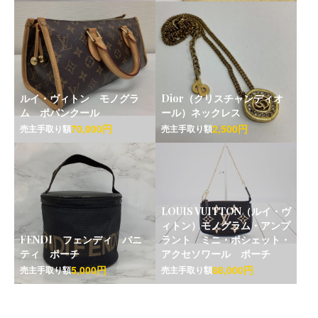
ルイ・ヴィトン モノグラ
Dior（クリスチャンディオ
ム ポパンクール
ール）ネックレス
70,000円
2,500円
売主手取り額
売主手取り額
LOUIS VUITTON（ルイ・ヴ
ィトン）モノグラム・アンプ
FENDI フェンディ バニ
ラント ミニ・ポシェット・
ティ ポーチ
アクセソワール ポーチ
5,000円
88,000円
売主手取り額
売主手取り額