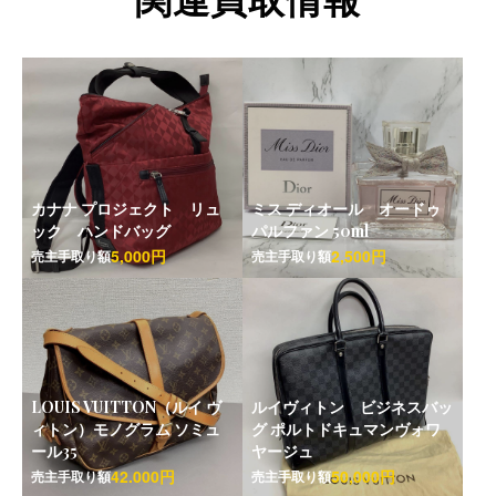
カナナ プロジェクト リュ
ミス ディオール オードゥ
ック ハンドバッグ
パルファン 50ml
5,000円
2,500円
売主手取り額
売主手取り額
LOUIS VUITTON（ルイ ヴ
ルイヴィトン ビジネスバッ
ィトン）モノグラム ソミュ
グ ポルトドキュマンヴォワ
ール35
ヤージュ
42.000円
50,000円
売主手取り額
売主手取り額