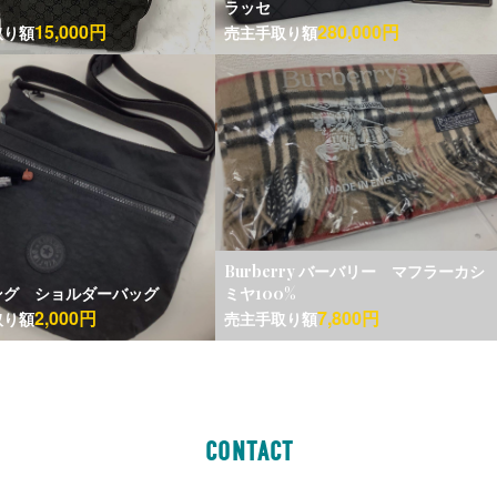
ラッセ
15,000円
280,000円
取り額
売主手取り額
Burberry バーバリー マフラーカシ
ング ショルダーバッグ
ミヤ100%
2,000円
7,800円
取り額
売主手取り額
CONTACT