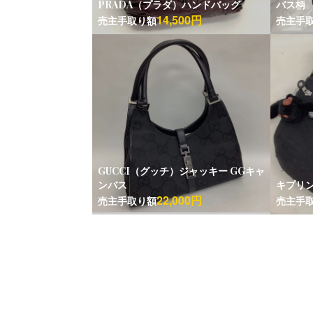
PRADA（プラダ）ハンドバッグ
バス柄
14,500円
売主手取り額
売主手
GUCCI（グッチ）ジャッキー GGキャ
ンバス
キプリ
22,000円
売主手取り額
売主手