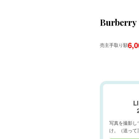
Burbe
6,
売主手取り額
L
写真を撮影して
け。（送って