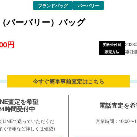
ブランドバッグ
バーバリー
rry（バーバリー）バッグ
000円
202
委託受付日
委託
販売方法
今すぐ簡単事前査定は
こちら
INE査定を希望
電話査定を希
24時間受付中
LINEで送っていただくだ
営業時間：10:00〜18
頂く情報など詳しくは確認）