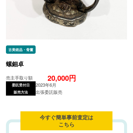
古美術品・骨董
螺鈿卓
20,000円
売主手取り額
2023年6月
委託受付日
出張委託販売
販売方法
今すぐ簡単事前査定は
こちら