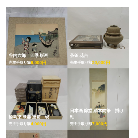
谷内六郎 四季 版画
茶釜 花台
6,000円
20,000円
売主手取り額
売主手取り額
日本画 節堂 絹本肉筆 掛け
輪島塗 漆器 重箱 硯
軸
4,000円
7,000円
売主手取り額
売主手取り額