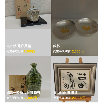
九谷焼 香炉 共箱
銀杯
4,200円
12,000円
売主手取り額
売主手取り額
織部一輪挿し 岡部嶺男
青山杉雨 書 書道
65,000円
120,000円
売主手取り額
売主手取り額