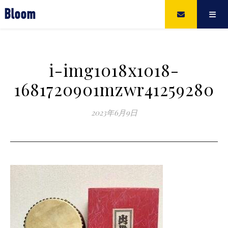
Bloom
i-img1018x1018-
1681720901mzwr41259280
2023年6月9日