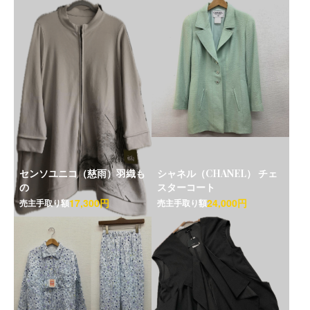
センソユニコ（慈雨）羽織も
シャネル（CHANEL） チェ
の
スターコート
17,300円
24,000円
売主手取り額
売主手取り額