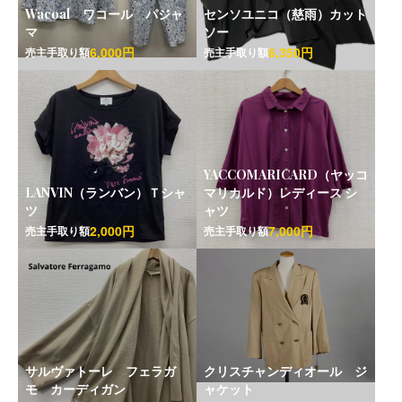
Wacoal ワコール パジャ
センソユニコ（慈雨）カット
マ
ソー
6,000円
6,350円
売主手取り額
売主手取り額
YACCOMARICARD（ヤッコ
LANVIN（ランバン）Ｔシャ
マリカルド）レディース シ
ツ
ャツ
2,000円
7,000円
売主手取り額
売主手取り額
サルヴァトーレ フェラガ
クリスチャンディオール ジ
モ カーディガン
ャケット