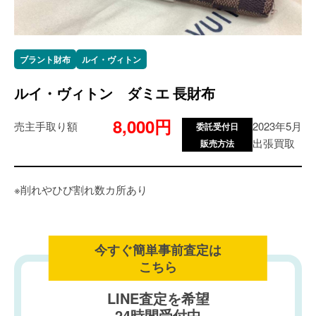
ブラント財布
ルイ・ヴィトン
ルイ・ヴィトン ダミエ 長財布
8,000円
売主手取り額
2023年5月
委託受付日
出張買取
販売方法
※削れやひび割れ数カ所あり
今すぐ簡単事前査定は
こちら
LINE査定を希望
24時間受付中