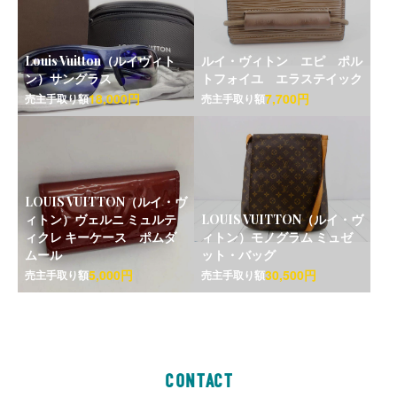
Louis Vuitton（ルイヴィト
ルイ・ヴィトン エピ ポル
ン）サングラス
トフォイユ エラステイック
18,000円
7,700円
売主手取り額
売主手取り額
LOUIS VUITTON（ルイ・ヴ
ィトン）ヴェルニ ミュルテ
LOUIS VUITTON（ルイ・ヴ
ィクレ キーケース ポムダ
ィトン）モノグラム ミュゼ
ムール
ット・バッグ
5,000円
30,500円
売主手取り額
売主手取り額
CONTACT