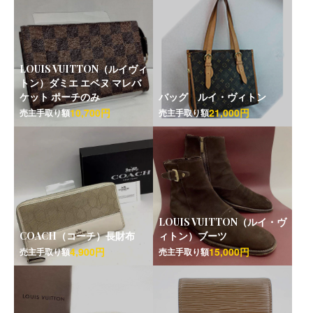
LOUIS VUITTON（ルイヴィ
トン）ダミエ エベヌ マレバ
ケット ポーチのみ
バッグ ルイ・ヴィトン
10,700円
21,000円
売主手取り額
売主手取り額
LOUIS VUITTON（ルイ・ヴ
COACH（コーチ）長財布
ィトン）ブーツ
4,900円
15,000円
売主手取り額
売主手取り額