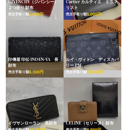
GIVENCHY（ジバンシー）
Cartier カルティエ ミニマ
２つ折り 財布
リスト
2,000円
5,000円
売主手取り額
売主手取り額
印傳屋 印伝 INDEN-YA 長
ルイ・ヴィトン ディスカバ
財布
リー PM
6,300円
28,000円
売主手取り額
売主手取り額
イヴサンローラン 長財布
CELINE（セリーヌ）財布
17,500円
8,800円
売主手取り額
売主手取り額