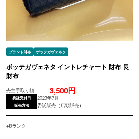
ブラント財布
ボッテガヴェネタ
ボッテガヴェネタ イントレチャート 財布 長
財布
3,500円
売主手取り額
2023年7月
委託受付日
委託販売（店頭販売）
販売方法
※Bランク