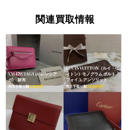
関連買取情報
LOUIS VUITTON（ルイ・ヴ
VALENCIAGA (バレンシア
ィトン）モノグラム ポルト
ガ) 財布
フォイユ アンソリット
8,300円
33,000円
売主手取り額
売主手取り額