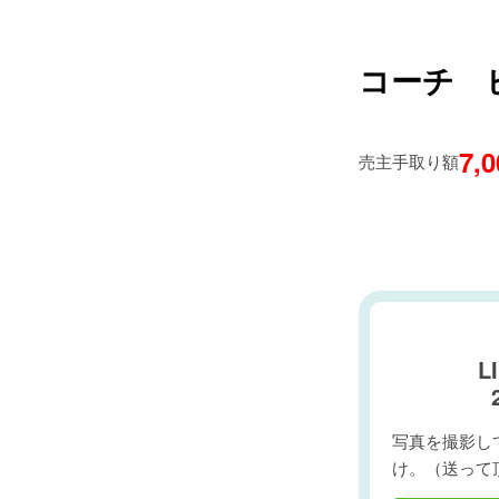
コーチ 
7,
売主手取り額
L
写真を撮影して
け。（送って