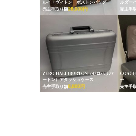
ルイ・ヴィトン ボストンバッグ
ルダー
28,000円
売主手取り額
売主手
ZERO HALLIBURTON（ゼロハリバ
COAC
ートン）アタッシュケース
ー
6,000円
売主手取り額
売主手