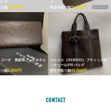
バッグ
ー
80,000円
11,000円
取り額
売主手取り額
H コーチ 長財布 シグネチャ
エルメス（HERMES）プティットサ
ンチュールPM バッグ
2,000円
48,000円
取り額
売主手取り額
CONTACT