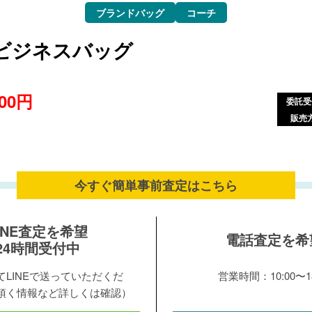
ブランドバッグ
コーチ
ビジネスバッグ
000円
委託受
販売
今すぐ簡単事前査定は
こちら
INE査定を希望
電話査定を希
24時間受付中
LINEで送っていただくだ
営業時間：10:00〜18
頂く情報など詳しくは確認）