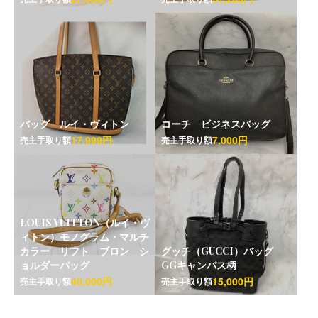
バッグ ルイ・ヴィトン
コーチ ビジネスバッグ
17,999円
7,000円
売主手取り額
売主手取り額
LOUIS VUITTON（ルイ・ヴ
ィトン）モノグラム・マルチ
カラー リフト ブロン シ
グッチ（GUCCI）バッグ
ョルダーバッグ
GGキャンバス柄
40,000円
15,000円
売主手取り額
売主手取り額