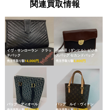
関連買取情報
イヴ・サンローラン クラッ
dunhill（ダンヒル）ビジネ
チバック
スバッグ セカンドバッグ
14,000円
3,800円
売主手取り額
売主手取り額
バッグ ディオール
バッグ ルイ・ヴィトン
27,000円
31,200円
売主手取り額
売主手取り額