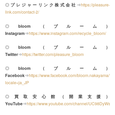
◎
プレジャーリンク株式会社
⇒
https://pleasure-
link.com/contact-2/
◎
bloom （ブルーム）
Instagram
⇒
https://www.instagram.com/recycle_bloom/
◎
bloom （ブルーム）
Twitter
⇒
https://twitter.com/pleasure_bloom
◎
bloom （ブルーム）
Facebook
⇒
https://www.facebook.com/bloom.nakayama/?
locale=ja_JP
◎
買取安心館（開業支援）
YouTube
⇒
https://www.youtube.com/channel/UC98DyWs