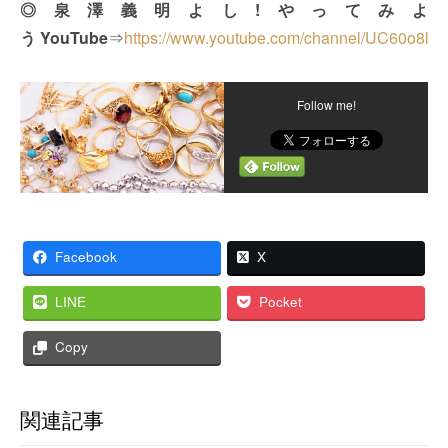
◎
泉澤義明よし!やってみよ
う YouTube
⇒
https://www.youtube.com/channel/UC60o8l
Follow me!
Facebook
X
LINE
Pocket
Copy
関連記事