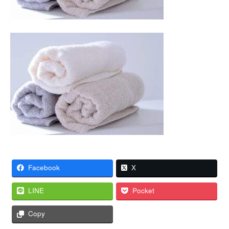
Facebook
X
LINE
Pocket
Copy