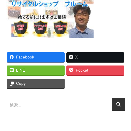
Facebook
X
LINE
Pocket
Copy