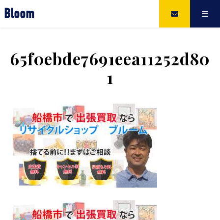
Bloom
65f0ebde7691eea11252d803
1