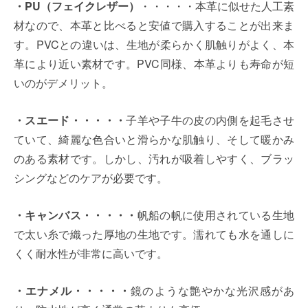
・PU（フェイクレザー）
・・・・・本革に似せた人工素
材なので、本革と比べると安値で購入することが出来ま
す。PVCとの違いは、生地が柔らかく肌触りがよく、本
革により近い素材です。PVC同様、本革よりも寿命が短
いのがデメリット。
・スエード・・・・・
子羊や子牛の皮の内側を起毛させ
ていて、綺麗な色合いと滑らかな肌触り、そして暖かみ
のある素材です。しかし、汚れが吸着しやすく、ブラッ
シングなどのケアが必要です。
・キャンバス・・・・・
帆船の帆に使用されている生地
で太い糸で織った厚地の生地です。濡れても水を通しに
くく耐水性が非常に高いです。
・エナメル・・・・・
鏡のような艶やかな光沢感があ