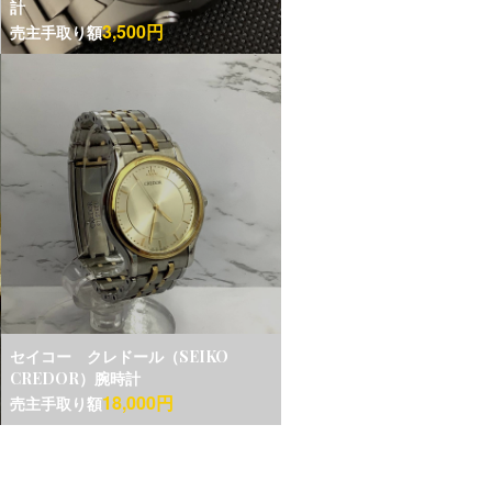
計
3,500円
売主手取り額
セイコー クレドール（SEIKO
CREDOR）腕時計
18,000円
売主手取り額