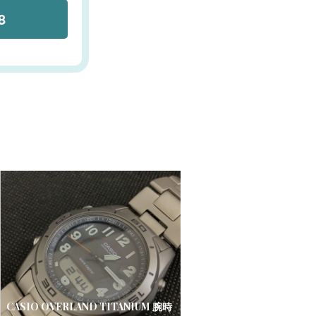
8
CASIO OVERLAND TITANIUM 腕時