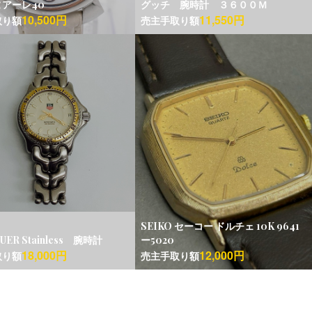
アーレ40
グッチ 腕時計 ３６００Ｍ
10,500円
11,550円
取り額
売主手取り額
SEIKO セーコー ドルチェ 10K 9641
UER Stainless 腕時計
ー5020
18,000円
12,000円
取り額
売主手取り額