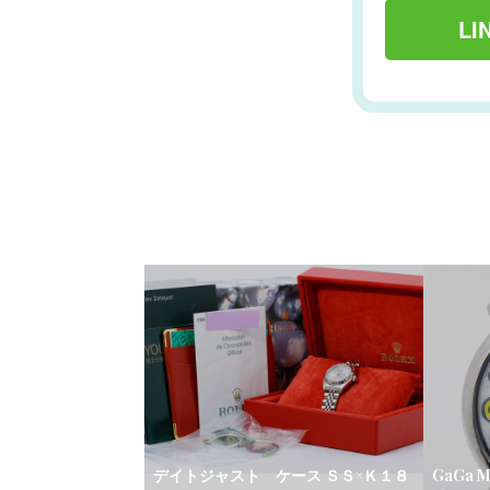
L
デイトジャスト ケース ＳＳ×Ｋ１８
GaGa