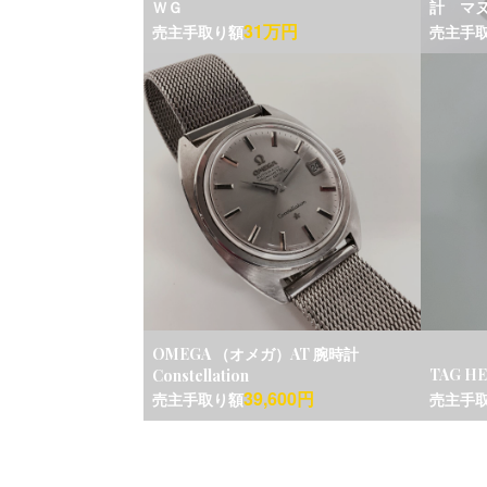
ＷＧ
計 マヌ
31万円
売主手取り額
売主手
OMEGA （オメガ）AT 腕時計
TAG HE
Constellation
39,600円
売主手取り額
売主手