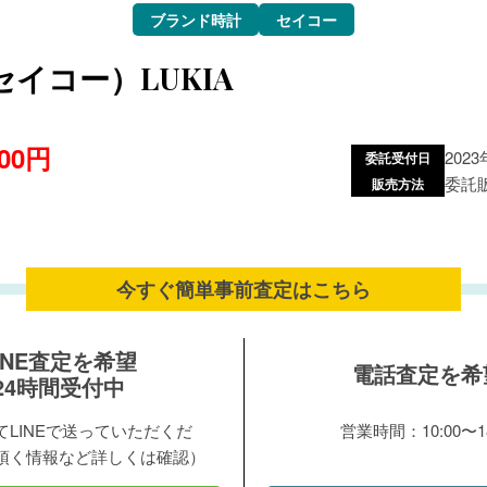
ブランド時計
セイコー
（セイコー）LUKIA
600円
202
委託受付日
委託
販売方法
今すぐ簡単事前査定は
こちら
INE査定を希望
電話査定を希
24時間受付中
LINEで送っていただくだ
営業時間：10:00〜18
頂く情報など詳しくは確認）