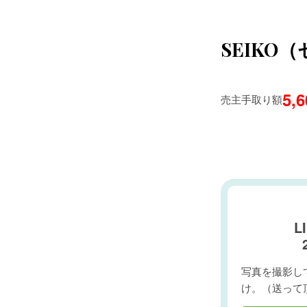
SEIKO
5,
売主手取り額
L
写真を撮影して
け。（送って