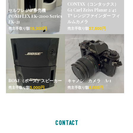
CONTAX（コンタックス）
G1 Carl Zeiss Planar 2/45
セルフレジ&券売機
T* レンジファインダー フィ
POSIFLEX EK-2100 Series
ルムカメラ
EK-21
18,300円
37,800円
売主手取り額
売主手取り額
BOSE（ボーズ）スピーカー
キャノン カメラ A-1
5,000円
4,000円
売主手取り額
売主手取り額
CONTACT