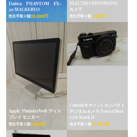
ELECTRO SPOTMATIC
Daiwa PHANTOM EX-
カメラ
20 MAGSERVO
35,000円
7.200円
売主手取り額
売主手取り額
Canon(キヤノン) コンパクト
Apple Thunderbolt ディス
デジタルカメラ PowerShot
プレイ モニター
G7X Mark II
3,000円
77,700円
売主手取り額
売主手取り額