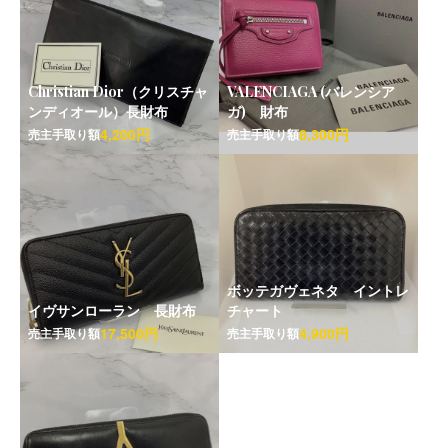
Christian Dior（クリスチャ
VALENCIAGA (バレンシア
ンディオール）長財布
ガ) 財布
4,200円
8,300円
売主手取り額
売主手取り額
ボッテガヴェネタ イントレ
イヴサンローラン 長財布
チャート
17,500円
4,900円
売主手取り額
売主手取り額