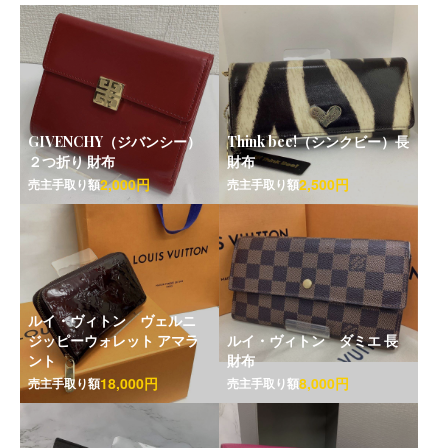
GIVENCHY（ジバンシー）
Think bee!（シンクビー）長
２つ折り 財布
財布
2,000円
2,500円
売主手取り額
売主手取り額
ルイ・ヴィトン ヴェルニ
ジッピーウォレット アマラ
ルイ・ヴィトン ダミエ 長
ント
財布
18,000円
8,000円
売主手取り額
売主手取り額