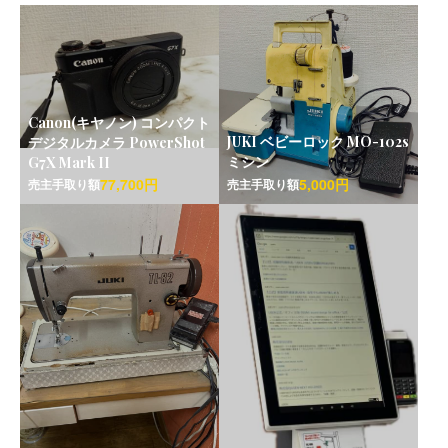
Canon(キヤノン) コンパクト
JUKI ベビーロック MO-102s
デジタルカメラ PowerShot
ミシン
G7X Mark II
77,700円
5,000円
売主手取り額
売主手取り額