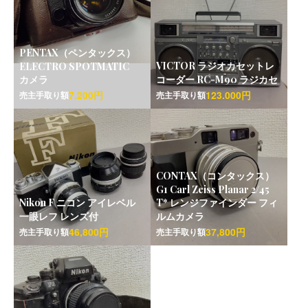
PENTAX（ペンタックス）
VICTOR ラジオカセットレ
ELECTRO SPOTMATIC
カメラ
コーダー RC-M90 ラジカセ
7.200円
123.000円
売主手取り額
売主手取り額
CONTAX（コンタックス）
G1 Carl Zeiss Planar 2/45
Nikon F ニコン アイレベル
T* レンジファインダー フィ
一眼レフ レンズ付
ルムカメラ
46,800円
37,800円
売主手取り額
売主手取り額