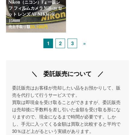
Nikon（ニコン）F4 一眼レ
フ フィルムカメラ MB-21 セ
ット レンズ AF NIKKOR
35mm
20,100円
売主手取り額
1
2
3
»
＼ 委託販売について ／
委託販売はお客様が売却したい品をお預かりして、販
売を代行して行うサービスです。
買取は即現金を受け取ることができますが、委託販売
は売却後に手数料を差し引いた金額を受け取る形にな
りますので、現金になるまで時間が必要です。しか
し、手元に入ってくる金額は買取と比較すると平均で
30％ほど上がるという実績があります。