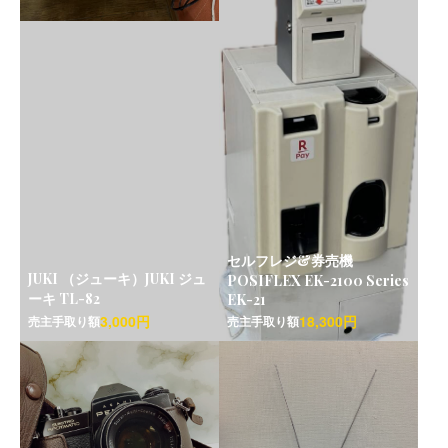
セルフレジ&券売機
JUKI （ジューキ）JUKI ジュ
POSIFLEX EK-2100 Series
ーキ TL-82
EK-21
3,000円
18,300円
売主手取り額
売主手取り額