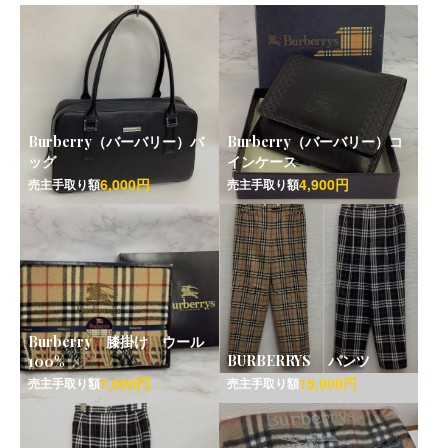
Burberry（バーバリー）バ
Burberry（バーバリー）コ
ッグ
インケース
6,000円
4,900円
売主手取り額
売主手取り額
Burberry 膝掛け ウール
BURBERRYS パンツ
100%
7,000円
15,000円
売主手取り額
売主手取り額