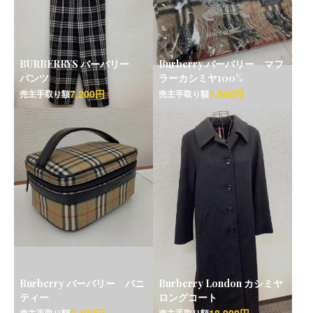
BURBERRYS バーバリー
Burberry バーバリー マフ
パンツ
ラーカシミヤ100%
7,200円
7,800円
売主手取り額
売主手取り額
Burberry バーバリー バニ
Burberry London カシミヤ
ティー
ロングコート