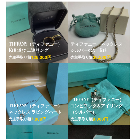
TIFFANY（ティファニー）
ティファニー ネックレス
K18 1837 二連リング
シルバー925 K18
126,000円
36,500円
売主手取り額
売主手取り額
TIFFANY（ティファニー）
TIFFANY（ティファニー）
コンビフック＆アイリング
ネックレス ラビングハート
（シルバー）
7,000円
9,000円
売主手取り額
売主手取り額