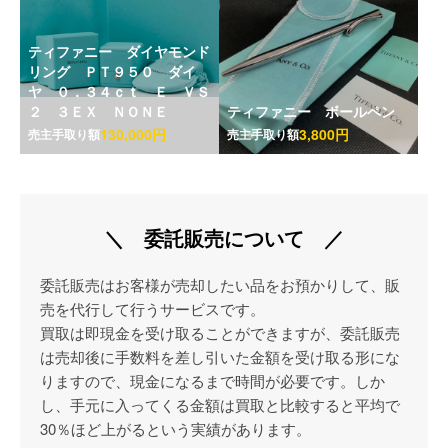
ティファニー ダイヤモンド
リング ＰＴ９５０ ダイ
ヤ ０．３４ｃｔ Ｅ ＶＳ
２ ３ＥＸ ＮＯＮＥ
ティファニー ボールペン
130,000円
3,800円
売主手取り額
売主手取り額
＼ 委託販売について ／
委託販売はお客様が売却したい品をお預かりして、販
売を代行して行うサービスです。
買取は即現金を受け取ることができますが、委託販売
は売却後に手数料を差し引いた金額を受け取る形にな
りますので、現金になるまで時間が必要です。しか
し、手元に入ってくる金額は買取と比較すると平均で
30％ほど上がるという実績があります。