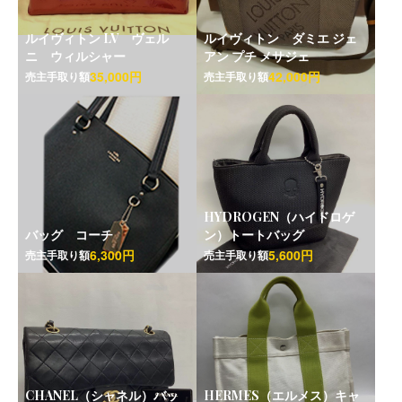
ルイヴィトン LV ヴェル
ルイヴィトン ダミエ ジェ
ニ ウィルシャー
アン プチ メサジェ
35,000円
42,000円
売主手取り額
売主手取り額
HYDROGEN（ハイドロゲ
バッグ コーチ
ン）トートバッグ
6,300円
5,600円
売主手取り額
売主手取り額
CHANEL（シャネル）バッ
HERMES（エルメス）キャ