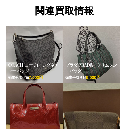
関連買取情報
COACH(コーチ) シグネチ
プラダ PRADA クリムソン
ャー バッグ
バッグ
7,000円
8,000円
売主手取り額
売主手取り額