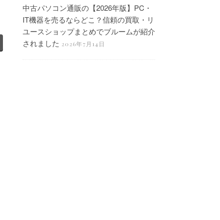
中古パソコン通販の【2026年版】PC・
IT機器を売るならどこ？信頼の買取・リ
ユースショップまとめでブルームが紹介
されました
2026年7月14日
【TBS空っぽハウス出演】市川・浦安・
千葉で不用品回収｜メルカリで不用品を
売るコツもご紹介
2026年3月28日
買取・委託販売の実績をご紹介！！
2025年5月2日
買取・委託販売の実績をご紹介！！
2025年4月28日
買取・委託販売の実績をご紹介！！