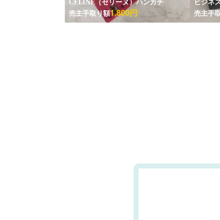
CELINE（セリーヌ）ハンカチ
ビジネス
1,800円
売主手取り額
売主手