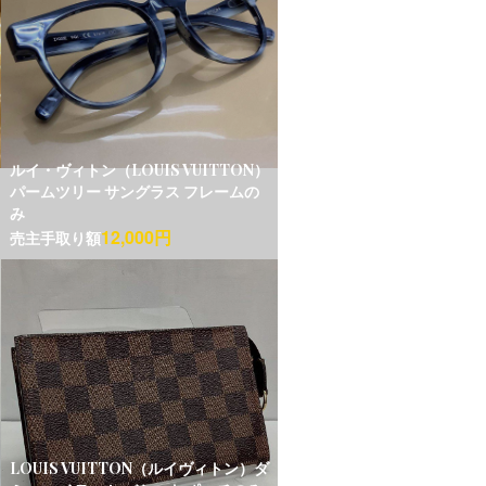
ルイ・ヴィトン（LOUIS VUITTON）
パームツリー サングラス フレームの
み
12,000円
売主手取り額
LOUIS VUITTON（ルイヴィトン）ダ