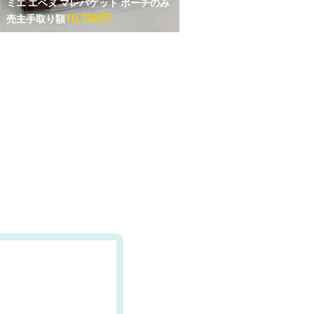
ミエ エベヌ マレバケット ポーチのみ
10,700円
売主手取り額