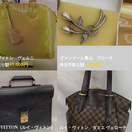
ヴィトン ヴェルニ
ヴァンドーム青山 ブローチ
45,000円
1,000円
取り額
売主手取り額
S VUITTON（ルイ・ヴィトン）
ルイ・ヴィトン ダミエ ヴェローナ