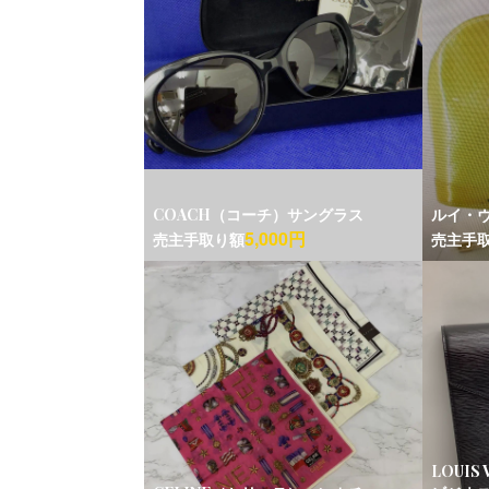
COACH（コーチ）サングラス
ルイ・
5,000円
売主手取り額
売主手
LOUI