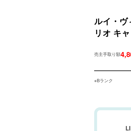
ルイ・ヴィ
リオ キャ
4,
売主手取り額
※Bランク
L