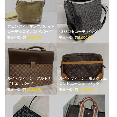
フェンディ マンマバケット
コーデュロイ ハンドバッグ
COACH(コーチ)バッグ
24,000円
5,000円
売主手取り額
売主手取り額
ルイ・ヴィトン アルトナ
ルイ・ヴィトン モノグラム
ダミエ バッグ
コンピエーニュ バッグ
25,000円
21,000円
売主手取り額
売主手取り額