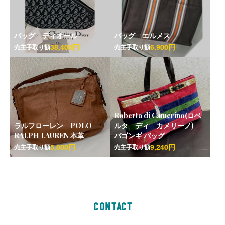
バッグ ディオール
バッグ エルメス
38,400円
6,900円
売主手取り額
売主手取り額
Roberta di Camerino(ロベ
ラルフローレン POLO
ルタ ディ カメリーノ)
RALPH LAUREN 本革
バゴンギ バッグ
5,000円
9,240円
売主手取り額
売主手取り額
CONTACT