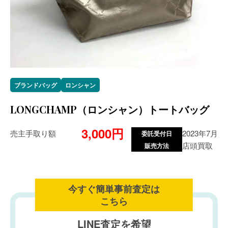
ブランドバッグ
ロンシャン
LONGCHAMP（ロンシャン）トートバッグ
3,000円
売主手取り額
2023年7月
委託受付日
店頭買取
販売方法
今すぐ簡単事前査定は
こちら
LINE査定を希望