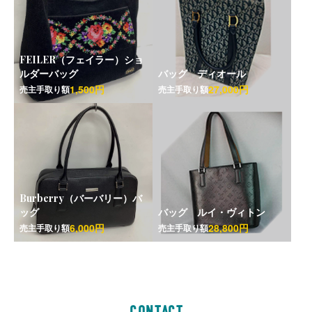
FEILER（フェイラー）ショ
ルダーバッグ
バッグ ディオール
1,500円
27,000円
売主手取り額
売主手取り額
Burberry（バーバリー）バ
ッグ
バッグ ルイ・ヴィトン
6,000円
28,800円
売主手取り額
売主手取り額
CONTACT