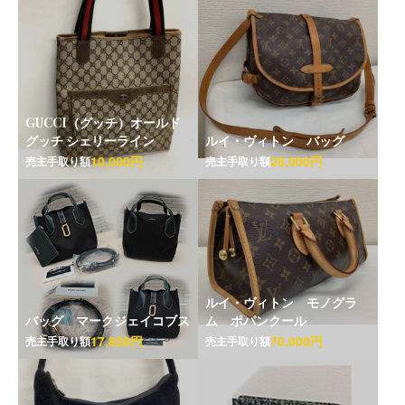
GUCCI（グッチ）オールド
グッチ シェリーライン
ルイ・ヴィトン バッグ
10,000円
28,000円
売主手取り額
売主手取り額
ルイ・ヴィトン モノグラ
バッグ マークジェイコブス
ム ポパンクール
17,820円
70,000円
売主手取り額
売主手取り額