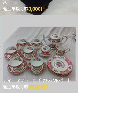
ス
3,000円
売主手取り額
ティーセット ロイヤルアルバート
37,800円
売主手取り額