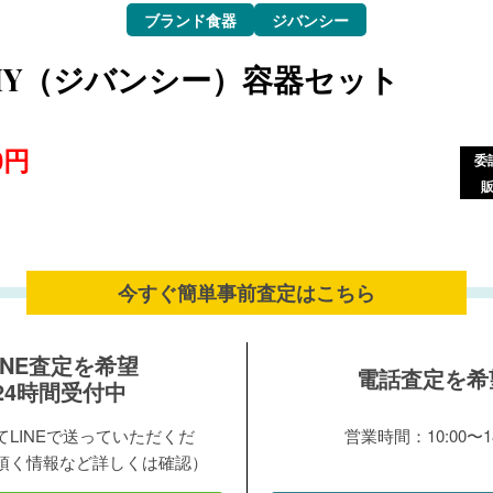
ブランド食器
ジバンシー
CHY（ジバンシー）容器セット
0円
委
今すぐ簡単事前査定は
こちら
INE査定を希望
電話査定を希
24時間受付中
LINEで送っていただくだ
営業時間：10:00〜18
頂く情報など詳しくは確認）