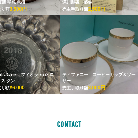
宝瓶 聖観 急須
深川製磁 盛鉢
3,500円
2,500円
取り額
売主手取り額
rat バカラ フィオラ 2018 ロ
ティファニー コーヒーカップ＆ソー
ス タン
サー
¥6,000
3,000円
取り額
売主手取り額
CONTACT