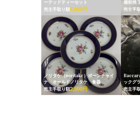
ーテッドティーセット
備前焼 
5,000円
売主手取り額
売主手
ノリタケ（noritake）ボーンチャイ
Bacca
ナ オールドノリタケ 食器
ックグラ
2,500円
売主手取り額
売主手