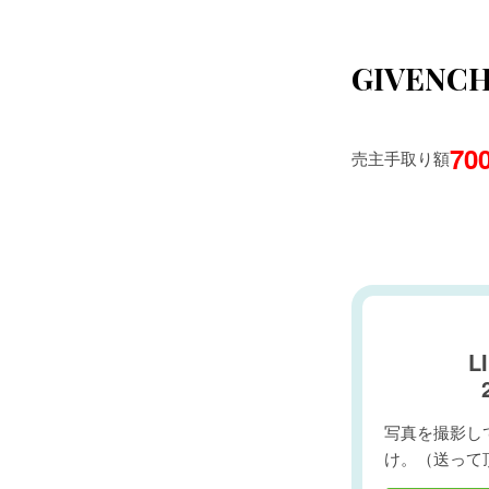
GIVEN
70
売主手取り額
L
写真を撮影して
け。（送って