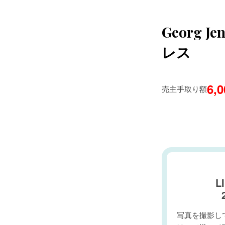
Georg
レス
6,
売主手取り額
L
写真を撮影して