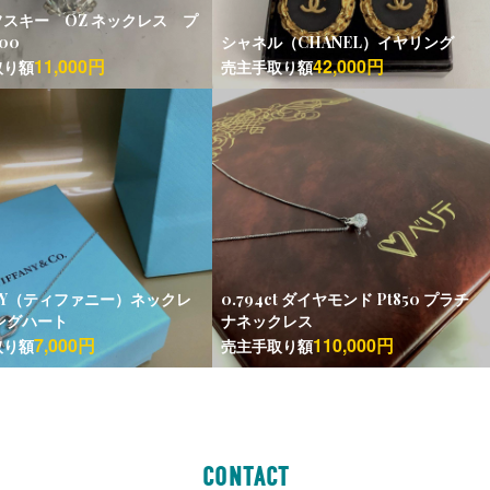
スキー OZ ネックレス プ
00
シャネル（CHANEL）イヤリング
11,000円
42,000円
取り額
売主手取り額
ANY（ティファニー）ネックレ
0.794ct ダイヤモンド Pt850 プラチ
ングハート
ナネックレス
7,000円
110,000円
取り額
売主手取り額
CONTACT