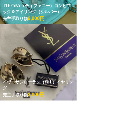
TIFFANY（ティファニー）コンビフ
ック＆アイリング（シルバー）
9,000円
売主手取り額
イヴ・サンローラン（YSL）イヤリン
グ
3,000円
売主手取り額