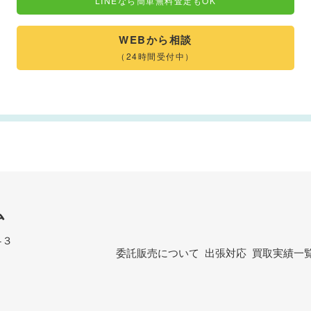
LINEなら簡単無料査定もOK
WEBから相談
（24時間受付中）
ム
−３
委託販売について
出張対応
買取実績一