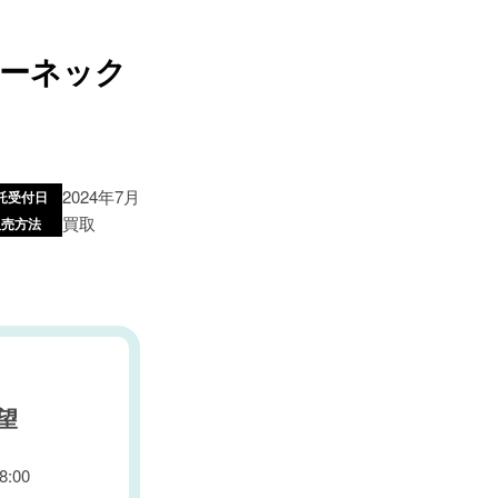
バーネック
2024年7月
託受付日
買取
販売方法
望
:00