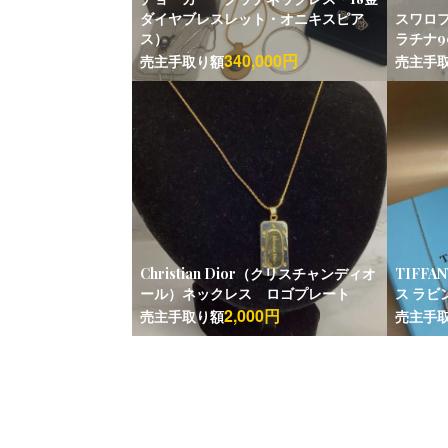
ダイヤブレスレット・オニキスピア
スワロフ
ス）
ラチナ9
340,000円
売主手取り額
売主手
Christian Dior（クリスチャンディオ
TIFF
ール）ネックレス ロゴプレート
ス ラビ
2,000円
売主手取り額
売主手