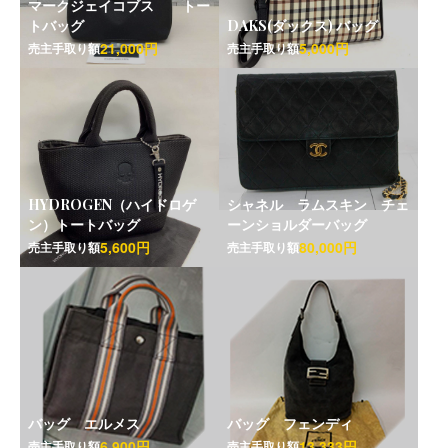
マークジェイコブス トー
トバッグ
DAKS(ダックス) バッグ
21,000円
5,000円
売主手取り額
売主手取り額
HYDROGEN（ハイドロゲ
シャネル ラムスキン チェ
ン）トートバッグ
ーンショルダーバッグ
5,600円
80,000円
売主手取り額
売主手取り額
バッグ エルメス
バッグ フェンディ
6,900円
13,333円
売主手取り額
売主手取り額