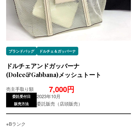
ブランドバッグ
ドルチェ＆ガッバーナ
ドルチェアンドガッバーナ
(Dolce&Gabbana)メッシュトート
7,000円
売主手取り額
2023年10月
委託受付日
委託販売（店頭販売）
販売方法
※Bランク