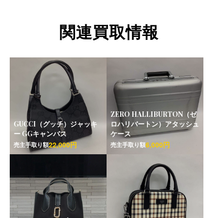
関連買取情報
ZERO HALLIBURTON（ゼ
GUCCI（グッチ）ジャッキ
ロハリバートン）アタッシュ
ー GGキャンバス
ケース
22,000円
6,000円
売主手取り額
売主手取り額