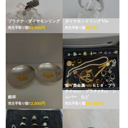
プラチナ・ダイヤモンリング
ダイヤモンドリング VS1
53,000円
90万円
売主手取り額
売主手取り額
金・貴金属 K１８・プラ
チナ900・プラチナ850・シ
銀杯
ルバー など
12,000円
285,000円
売主手取り額
売主手取り額