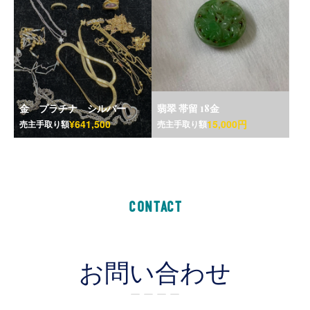
金 プラチナ シルバー
翡翠 帯留 18金
¥641,500
15,000円
売主手取り額
売主手取り額
CONTACT
お問い合わせ
ー ー ー ー