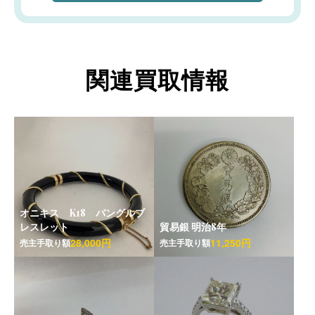
関連買取情報
オニキス K18 バングルブ
レスレット
貿易銀 明治8年
28,000円
11,250円
売主手取り額
売主手取り額