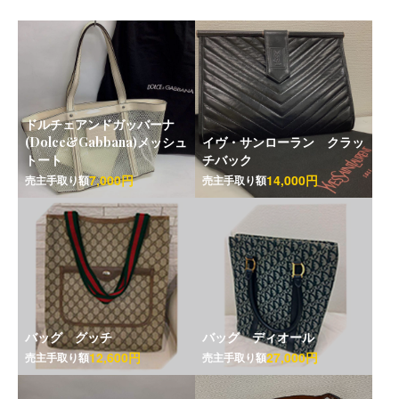
ドルチェアンドガッバーナ
(Dolce&Gabbana)メッシュ
イヴ・サンローラン クラッ
トート
チバック
7,000円
14,000円
売主手取り額
売主手取り額
バッグ グッチ
バッグ ディオール
12,600円
27,000円
売主手取り額
売主手取り額