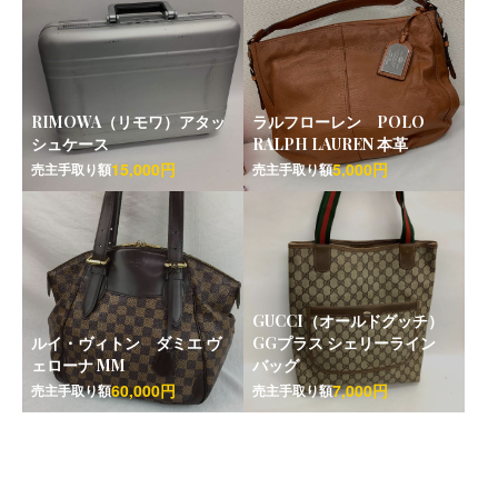
RIMOWA（リモワ）アタッ
ラルフローレン POLO
シュケース
RALPH LAUREN 本革
15,000円
5,000円
売主手取り額
売主手取り額
GUCCI（オールドグッチ）
ルイ・ヴィトン ダミエ ヴ
GGプラス シェリーライン
ェローナ MM
バッグ
60,000円
7,000円
売主手取り額
売主手取り額