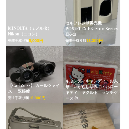
セルフレジ&券売機
MINOLTA（ミノルタ）
POSIFLEX EK-2100 Series
Nikon（ニコン）
EK-21
5,000円
18,300円
売主手取り額
売主手取り額
キャンディキャンディ・お人
【CarlZeiss】 カールツァイ
形 いがらしゆみこ・ハロー
ス 双眼鏡
キティ ヤクルト ランチケ
12,000円
売主手取り額
ース 他