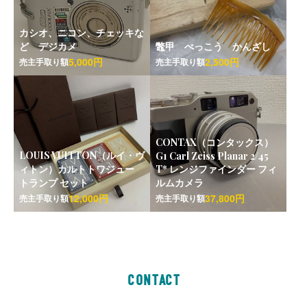
カシオ、ニコン、チェッキな
ど デジカメ
鼈甲 べっこう かんざし
5,000円
2,500円
売主手取り額
売主手取り額
CONTAX（コンタックス）
LOUIS VUITTON（ルイ・ヴ
G1 Carl Zeiss Planar 2/45
ィトン）カルトトワジュー
T* レンジファインダー フィ
トランプ セット
ルムカメラ
12,000円
37,800円
売主手取り額
売主手取り額
CONTACT