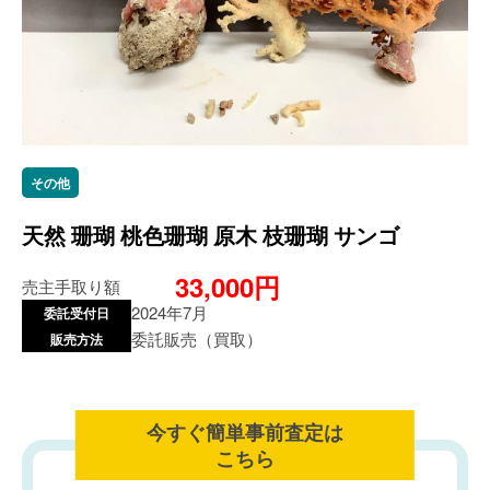
その他
天然 珊瑚 桃色珊瑚 原木 枝珊瑚 サンゴ
33,000円
売主手取り額
2024年7月
委託受付日
委託販売（買取）
販売方法
今すぐ簡単事前査定は
こちら