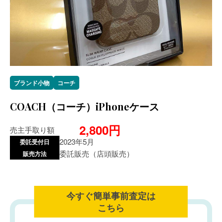
ブランド小物
コーチ
COACH（コーチ）iPhoneケース
2,800円
売主手取り額
2023年5月
委託受付日
委託販売（店頭販売）
販売方法
今すぐ簡単事前査定は
こちら