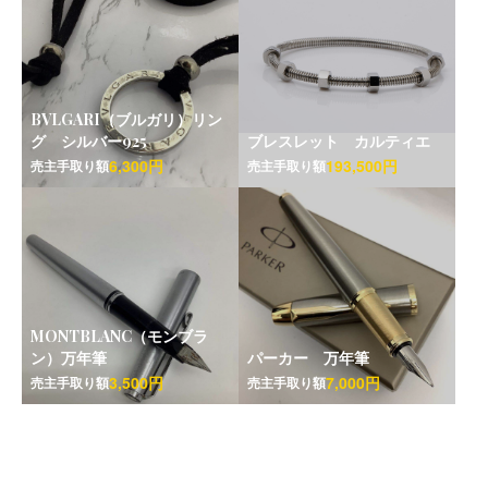
BVLGARI（ブルガリ）リン
グ シルバー925
ブレスレット カルティエ
6,300円
193,500円
売主手取り額
売主手取り額
MONTBLANC（モンブラ
ン）万年筆
パーカー 万年筆
3,500円
7,000円
売主手取り額
売主手取り額