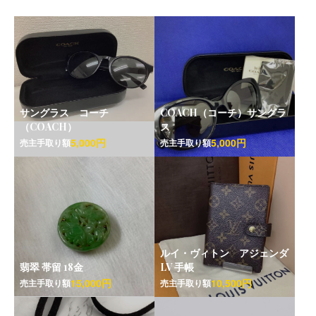
サングラス コーチ
COACH（コーチ）サングラ
（COACH）
ス
5,000円
5,000円
売主手取り額
売主手取り額
ルイ・ヴィトン アジェンダ
翡翠 帯留 18金
LV 手帳
15,000円
10,500円
売主手取り額
売主手取り額