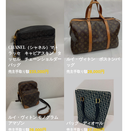
CHANEL（シャネル）マト
ラッセ キャビアスキン タ
ッセル チェーンショルダー
ルイ・ヴィトン ボストンバ
バッグ
ッグ
235,000円
28,000円
売主手取り額
売主手取り額
ルイ・ヴィトン モノグラム
アマゾン
バッグ ディオール
28,000円
27,000円
売主手取り額
売主手取り額