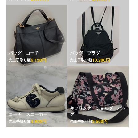
バッグ コーチ
バッグ プラダ
6,150円
10,200円
売主手取り額
売主手取り額
キプリング ショルダーバッ
コーチ スニーカー
グ
4,900円
3,500円
売主手取り額
売主手取り額