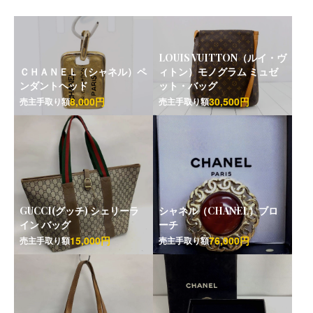
LOUIS VUITTON（ルイ・ヴ
ＣＨＡＮＥＬ（シャネル）ペ
ィトン）モノグラム ミュゼ
ンダントヘッド
ット・バッグ
8,000円
30,500円
売主手取り額
売主手取り額
GUCCI(グッチ) シェリーラ
シャネル（CHANEL）ブロ
イン バッグ
ーチ
15,000円
76,000円
売主手取り額
売主手取り額