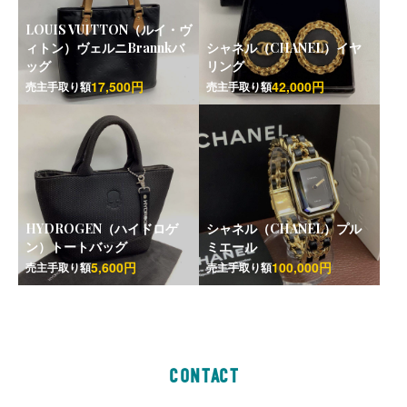
LOUIS VUITTON（ルイ・ヴ
ィトン）ヴェルニBrannkバ
シャネル（CHANEL）イヤ
ッグ
リング
17,500円
42,000円
売主手取り額
売主手取り額
HYDROGEN（ハイドロゲ
シャネル（CHANEL）プル
ン）トートバッグ
ミエール
5,600円
100,000円
売主手取り額
売主手取り額
CONTACT