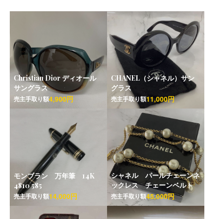
Christian Dior ディオール
CHANEL（シャネル）サン
サングラス
グラス
4,900円
11,000円
売主手取り額
売主手取り額
シャネル パールチェーンネ
モンブラン 万年筆 14K
ックレス チェーンベルト
4810 585
14,000円
45,000円
売主手取り額
売主手取り額