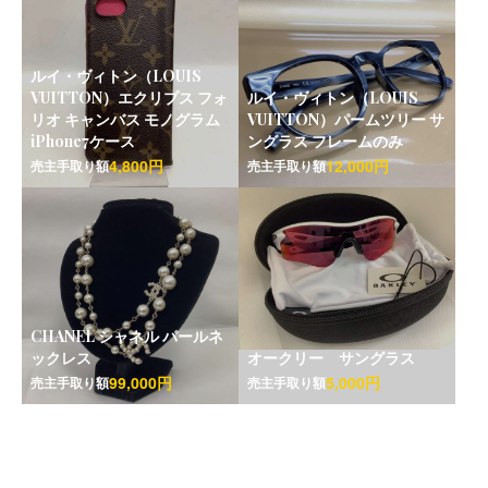
ルイ・ヴィトン（LOUIS
VUITTON）エクリプス フォ
ルイ・ヴィトン（LOUIS
リオ キャンバス モノグラム
VUITTON）パームツリー サ
iPhone7ケース
ングラス フレームのみ
4,800円
12,000円
売主手取り額
売主手取り額
CHANEL シャネル パールネ
ックレス
オークリー サングラス
99,000円
5,000円
売主手取り額
売主手取り額