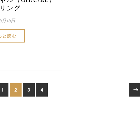
リング
年6月16日
っと読む
1
2
3
4