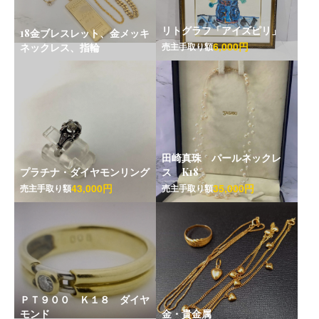
リトグラフ「アイズピリ」
18金ブレスレット、金メッキ
6,000円
売主手取り額
ネックレス、指輪
田崎真珠 パールネックレ
プラチナ・ダイヤモンリング
ス K18
43,000円
35,000円
売主手取り額
売主手取り額
ＰＴ９００ Ｋ１８ ダイヤ
モンド
金・貴金属