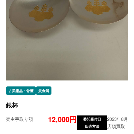
古美術品・骨董
貴金属
銀杯
12,000円
売主手取り額
2023年8月
委託受付日
店頭買取
販売方法