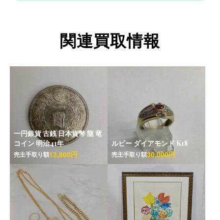
関連買取情報
一円銀貨 古銭 日本貨幣 龍 竜
コイン 明治41年
ルビー ダイアモンド K18
13,800円
30,000円
売主手取り額
売主手取り額