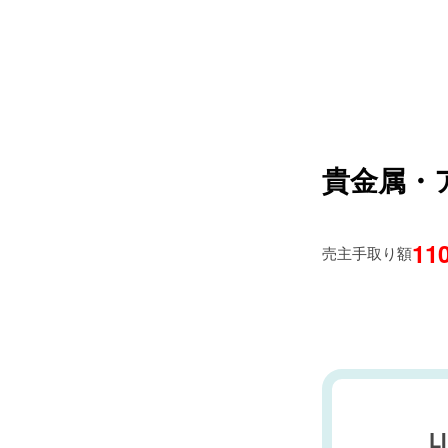
貴金属・
11
売主手取り額
L