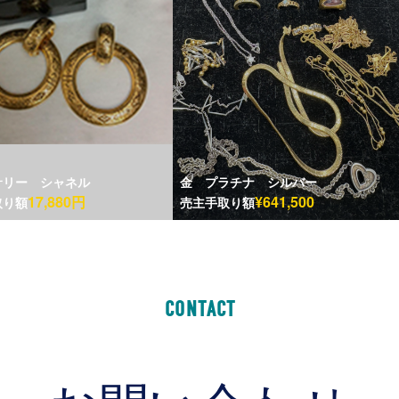
サリー シャネル
金 プラチナ シルバー
17,880円
¥641,500
取り額
売主手取り額
CONTACT