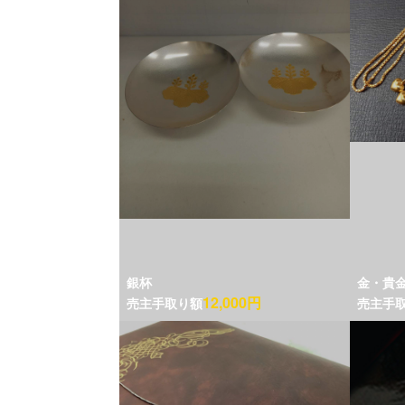
銀杯
金・貴
12,000円
売主手取り額
売主手