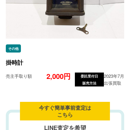
その他
掛時計
2,000円
売主手取り額
2023年7月
委託受付日
出張買取
販売方法
今すぐ簡単事前査定は
こちら
LINE査定を希望