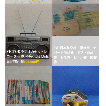
JAL 日本航空株主優待券 デ
VICTOR ラジオカセットレ
パート商品券 ギフト商品
コーダー RC-M90 ラジカセ
券 お米券 ビール券 図書
123.000円
売主手取り額
券