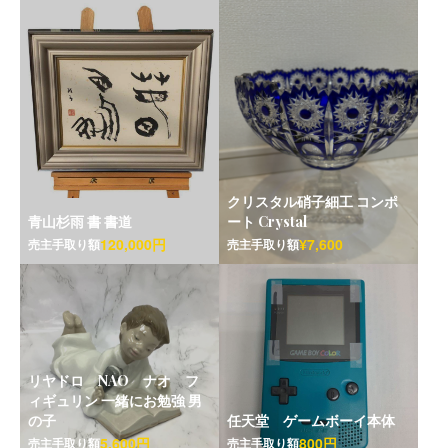
クリスタル硝子細工 コンポ
青山杉雨 書 書道
ート Crystal
120,000円
¥7,600
売主手取り額
売主手取り額
リヤドロ NAO ナオ フ
ィギュリン 一緒にお勉強 男
の子
任天堂 ゲームボーイ本体
5,600円
800円
売主手取り額
売主手取り額