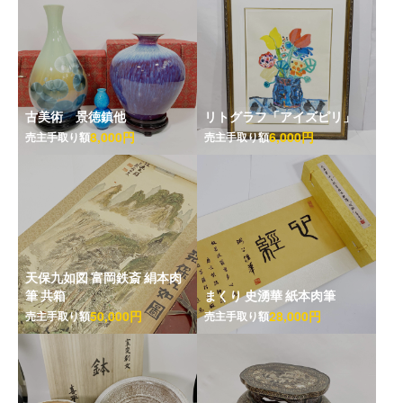
古美術 景徳鎮他
リトグラフ「アイズピリ」
8,000円
6,000円
売主手取り額
売主手取り額
天保九如図 富岡鉄斎 絹本肉
筆 共箱
まくり 史湧華 紙本肉筆
50,000円
28,000円
売主手取り額
売主手取り額