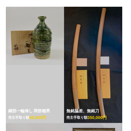
織部一輪挿し 岡部嶺男
無銘脇差、無銘刀
65,000円
350,000円
売主手取り額
売主手取り額