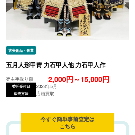
古美術品・骨董
五月人形甲冑 力石甲人他 力石甲人作
2,000円～15,000円
売主手取り額
2023年5月
委託受付日
店頭買取
販売方法
今すぐ簡単事前査定は
こちら