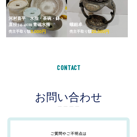
河村喜平 水指・茶碗・鉢・
直径34.4cm 青磁水指
螺鈿卓
3,000円
20,000円
売主手取り額
売主手取り額
CONTACT
お問い合わせ
ー ー ー ー
ご質問やご不明点は