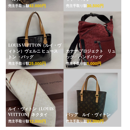
42.000円
30,500円
売主手取り額
売主手取り額
LOUIS VUITTON（ルイ・ヴ
ィトン）ヴェルニ ヒュース
カナナ プロジェクト リュ
トン ・バッグ
ック ハンドバッグ
25,000円
5,000円
売主手取り額
売主手取り額
ルイ・ヴィトン（LOUIS
VUITTON）ネクタイ
バッグ ルイ・ヴィトン
12,500円
31,200円
売主手取り額
売主手取り額