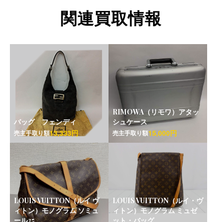
関連買取情報
RIMOWA（リモワ）アタッ
バッグ フェンディ
シュケース
13,333円
15,000円
売主手取り額
売主手取り額
LOUIS VUITTON（ルイ ヴ
LOUIS VUITTON（ルイ・ヴ
ィトン）モノグラム ソミュ
ィトン）モノグラム ミュゼ
ール35
ット・バッグ