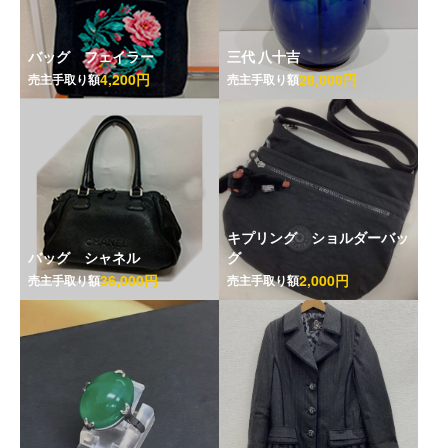
バッグ フェイラー
三代 八十吉
4,200円
28,000円
売主手取り額
売主手取り額
キプリング ショルダーバッ
バッグ シャネル
グ
36,000円
2,000円
売主手取り額
売主手取り額