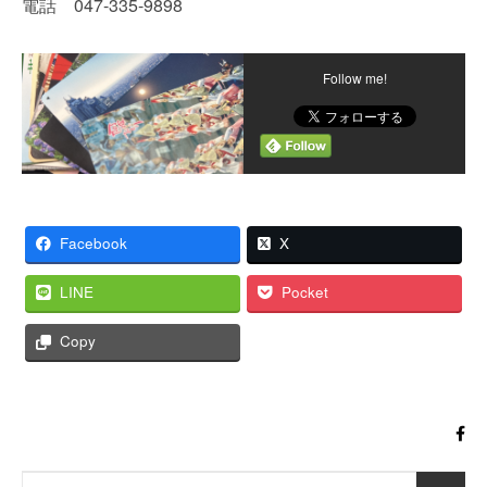
電話 047-335-9898
Follow me!
Facebook
X
LINE
Pocket
Copy