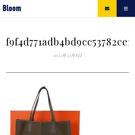
Bloom
f9f4d771adb4bd9cc53782ce1
2022年12月8日